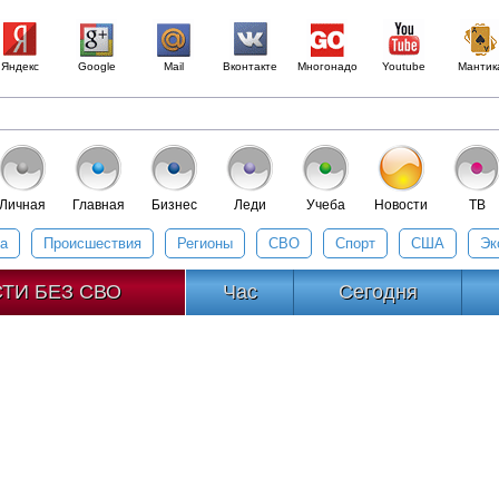
Яндекс
Google
Mail
Вконтакте
Многонадо
Youtube
Мантик
а
Происшествия
Регионы
СВО
Спорт
США
Эк
ТИ БЕЗ СВО
Час
Сегодня