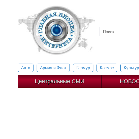
Авто
Армия и Флот
Гламур
Космос
Культур
Центральные СМИ
НОВОС